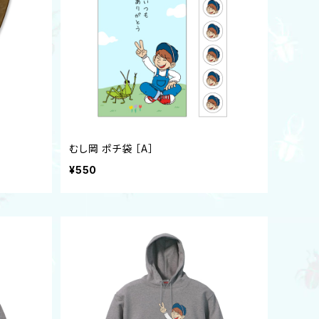
むし岡 ポチ袋 ［A］
¥550