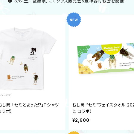
8/8(土)「蚕蟲祭」にてグッズ販売会&蟲神器対戦会を開催！
むし岡 「セミとまった!?」Tシャツ
むし岡 “セミ”フェイスタオル 20
コラボ）
じ コラボ）
¥2,600