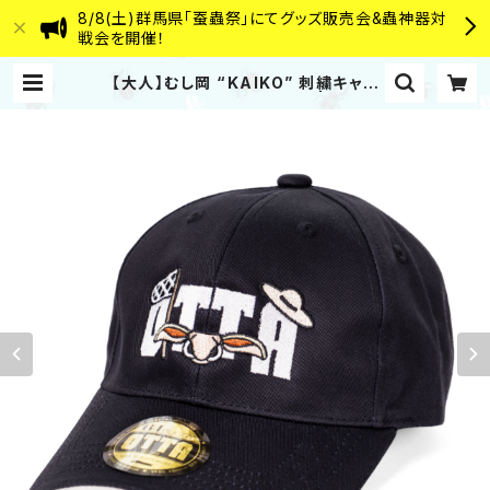
8/8(土)群馬県「蚕蟲祭」にてグッズ販売会&蟲神器対
戦会を開催！
【大人】むし岡 “KAIKO” 刺繍キャッ
プ（トガシユウスケ コラボ） | むし岡
だいき&富岡大輝 WEB SHOP