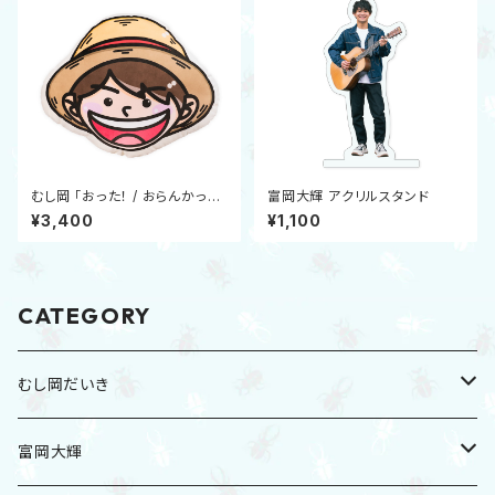
むし岡 「おった！ / おらんかっ
富岡大輝 アクリルスタンド
た…。」クッション
¥3,400
¥1,100
CATEGORY
むし岡だいき
2026夏グッズ
富岡大輝