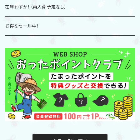
2025冬グッズ
CD
在庫わずか！（再入荷予定なし）
2025夏グッズ
DVD
お得なセール中！
Tシャツ
グッズ
パーカー
「POTLUCK」グッズ
スウェット
帽子/バッグ/ポーチ
フィギュア/アクスタ/キーホルダー
文具・学習グッズ