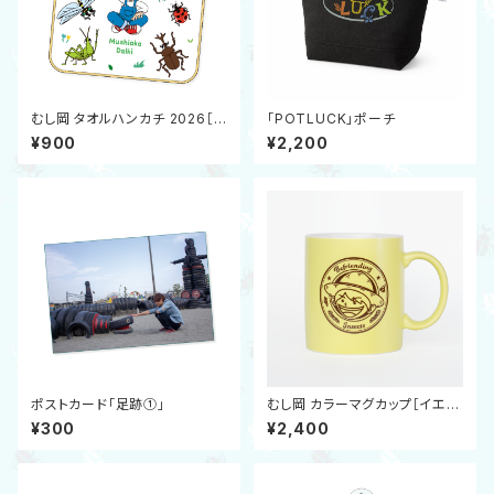
むし岡 タオルハンカチ 2026［ノ
「POTLUCK」ポーチ
ディジャパンコラボ］
¥900
¥2,200
ポストカード「足跡①」
むし岡 カラーマグカップ［イエロ
ー］
¥300
¥2,400