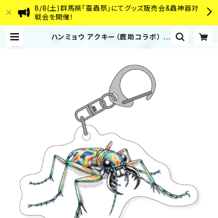
8/8(土)群馬県「蚕蟲祭」にてグッズ販売会&蟲神器対
戦会を開催！
ハンミョウ アクキー（鹿助コラボ） |
むし岡だいき&富岡大輝 WEB SHOP