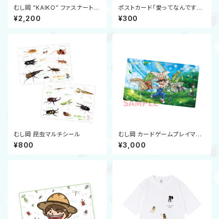
むし岡 “KAIKO” ファスナートー
ポストカード「愛ってなんです
トバッグ（トガシユウスケ コラボ）
か？②」
¥2,200
¥300
むし岡 昆虫マルチシール
むし岡 カードゲームプレイマッ
ト 2025（鹿助コラボ）
¥800
¥3,000