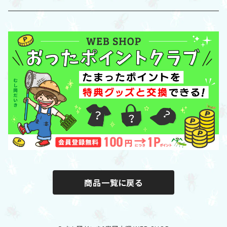
Tシャツ
グッズ
パーカー
「POTLUCK」グッズ
スウェット
帽子/バッグ/ポーチ
フィギュア/アクスタ/キーホルダー
文具・学習グッズ
商品一覧に戻る
ダイニング