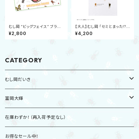
むし岡 “ビッグフェイス” ブラン
【大人】むし岡 「セミとまった!?」
ケット
Tシャツ（みのじ コラボ）
¥2,800
¥4,200
CATEGORY
むし岡だいき
2026夏グッズ
富岡大輝
2025冬グッズ
CD
在庫わずか！（再入荷予定なし）
2025夏グッズ
DVD
お得なセール中！