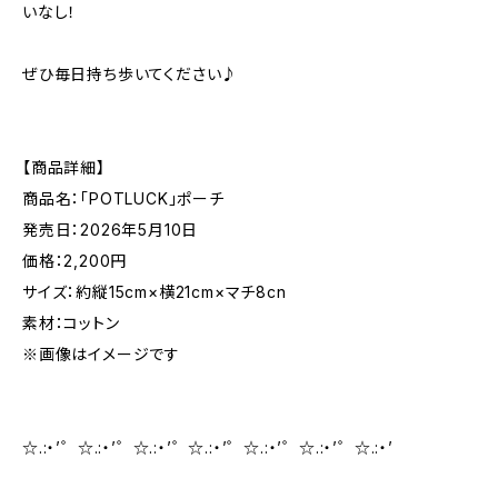
いなし！
ぜひ毎日持ち歩いてください♪
【商品詳細】
商品名：「POTLUCK」ポーチ
発売日：2026年5月10日
価格：2,200円
サイズ：約縦15cm×横21cm×マチ8cn
素材：コットン
※画像はイメージです
☆.:・’゜☆.:・’゜☆.:・’゜☆.:・’゜☆.:・’゜☆.:・’゜☆.:・’