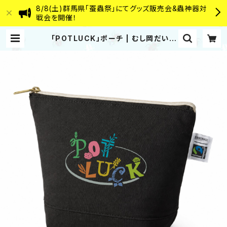
8/8(土)群馬県「蚕蟲祭」にてグッズ販売会&蟲神器対
戦会を開催！
「POTLUCK」ポーチ | むし岡だいき
&富岡大輝 WEB SHOP