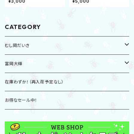
¥3,000
¥5,000
CATEGORY
むし岡だいき
2026夏グッズ
富岡大輝
2025冬グッズ
CD
在庫わずか！（再入荷予定なし）
2025夏グッズ
DVD
お得なセール中！
Tシャツ
グッズ