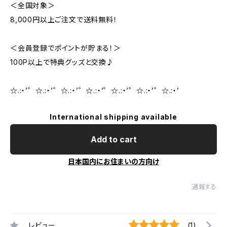
＜全国対象＞
8,000円以上ご注文で送料無料！
＜会員登録でポイントが貯まる！＞
100P以上で特典グッズと交換♪
☆.:・’゜☆.:・’゜☆.:・’゜☆.:・’゜☆.:・’゜☆.:・’゜☆.:・’
International shipping available
Add to cart
日本国内にお住まいの方向け
通報する
レビュー
(1)