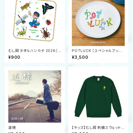
むし岡 タオルハンカチ 2026［ノ
POTLUCK ［スペシャルブック
ディジャパンコラボ］
レット付CD］
¥900
¥3,500
道標
【キッズ】むし岡 刺繍スウェット
［グリーン］