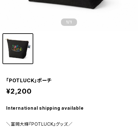
1
/1
「POTLUCK」ポーチ
¥2,200
International shipping available
＼富岡大輝『POTLUCK』グッズ／