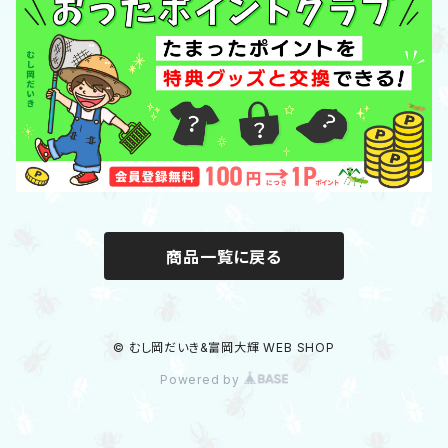
パーカー
「POTLUCK」グッズ
スウェット
帽子/バッグ/ポーチ
フィギュア/アクスタ/キーホルダー
文具・学習グッズ
商品一覧に戻る
ダイニング
© むし岡だいき&富岡大輝 WEB SHOP
タオル/ハンカチ/きんちゃく
Powered by
カードゲーム