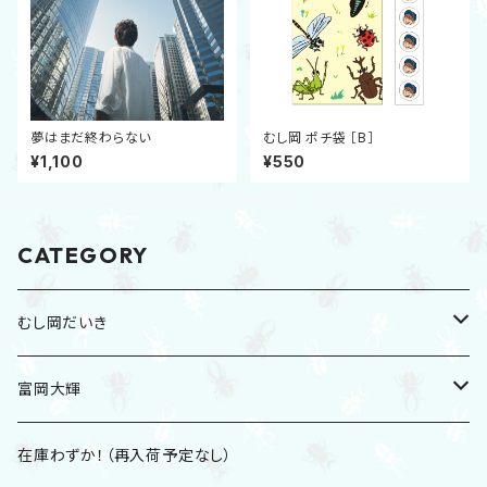
夢はまだ終わらない
むし岡 ポチ袋 ［B］
¥1,100
¥550
CATEGORY
むし岡だいき
2026夏グッズ
富岡大輝
2025冬グッズ
CD
在庫わずか！（再入荷予定なし）