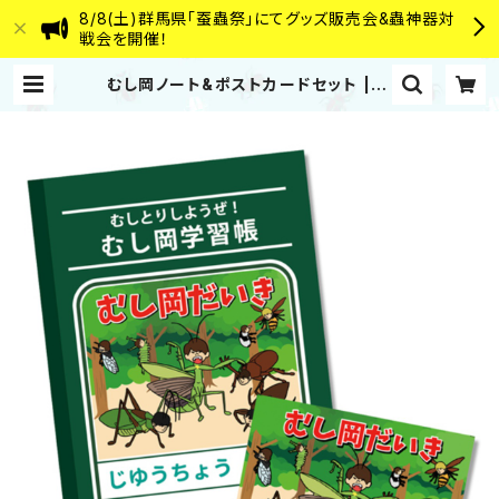
8/8(土)群馬県「蚕蟲祭」にてグッズ販売会&蟲神器対
戦会を開催！
むし岡ノート&ポストカードセット | む
し岡だいき&富岡大輝 WEB SHOP