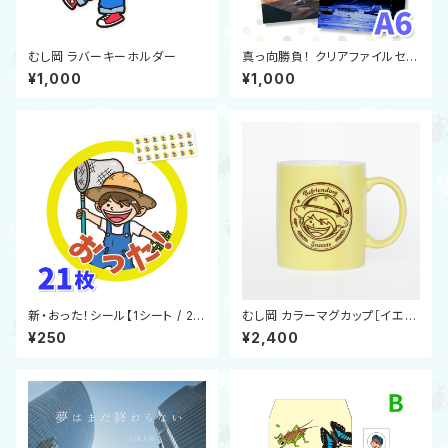
むし岡 ラバーキーホルダー
真っ向勝負！ クリアファイルセッ
ト
¥1,000
¥1,000
新・おった！シール【1シート / 21
むし岡 カラーマグカップ［イエロ
枚】
ー］
¥250
¥2,400