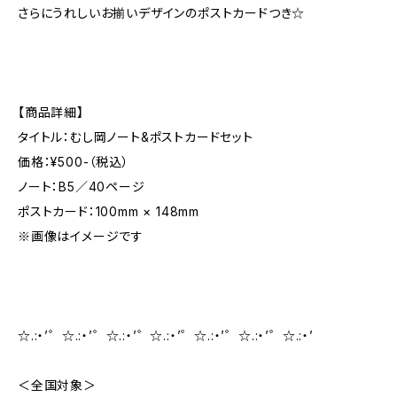
さらにうれしいお揃いデザインのポストカードつき☆
【商品詳細】
タイトル：むし岡ノート&ポストカードセット
価格：¥500-（税込）
ノート：B5／40ページ
ポストカード：100mm × 148mm
※画像はイメージです
☆.:・’゜☆.:・’゜☆.:・’゜☆.:・’゜☆.:・’゜☆.:・’゜☆.:・’
＜全国対象＞