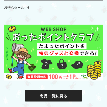
2025夏グッズ
DVD
お得なセール中！
Tシャツ
グッズ
パーカー
「POTLUCK」グッズ
スウェット
帽子/バッグ/ポーチ
フィギュア/アクスタ/キーホルダー
文具・学習グッズ
商品一覧に戻る