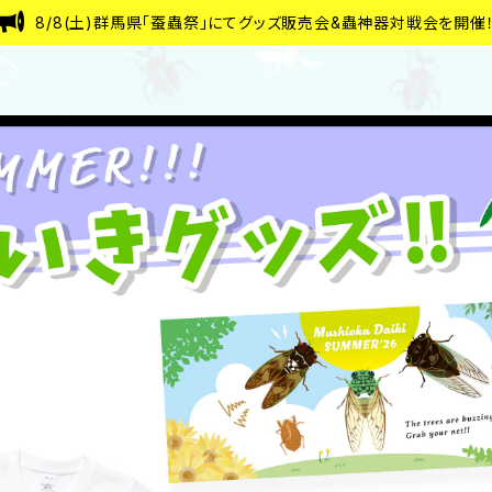
8/8(土)群馬県「蚕蟲祭」にてグッズ販売会&蟲神器対戦会を開催