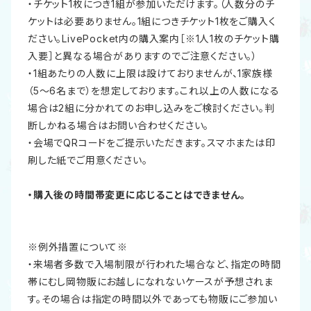
・チケット1枚につき1組が参加いただけます。（人数分のチ
ケットは必要ありません。1組につきチケット1枚をご購入く
ださい。LivePocket内の購入案内［※1人1枚のチケット購
入要］と異なる場合がありますのでご注意ください。）
・1組あたりの人数に上限は設けておりませんが、1家族様
（5～6名まで）を想定しております。これ以上の人数になる
場合は2組に分かれてのお申し込みをご検討ください。判
断しかねる場合はお問い合わせください。
・会場でQRコードをご提示いただきます。スマホまたは印
刷した紙でご用意ください。
・購入後の時間帯変更に応じることはできません。
※例外措置について※
・来場者多数で入場制限が行われた場合など、指定の時間
帯にむし岡物販にお越しになれないケースが予想されま
す。その場合は指定の時間以外であっても物販にご参加い